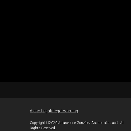
J.
lez
Aviso Legal/Legal warning
.
Copyright ©2020 Arturo-José González Ascaso afiap acef. All
Rights Reserved.