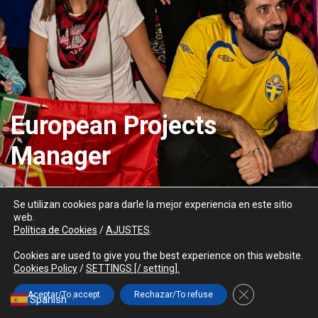
J.
03
European Projects
lez
Manager
AMPLIA INFORMACIÓN/READ MORE
Se utilizan cookies para darle la mejor experiencia en este sitio
o
web.
Política de Cookies
/
AJUSTES
.
Cookies are used to give you the best experience on this website.
Cookies Policy
/
SETTINGS [/ setting].
Cerrar el banner
Aceptar/To accept
Rechazar/To refuse
PRIVATE
AVISO LEGAL/LEGAL WARNING
Spanish
▼